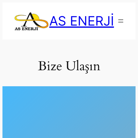
İçeriğe
geç
AS ENERJİ
Bize Ulaşın