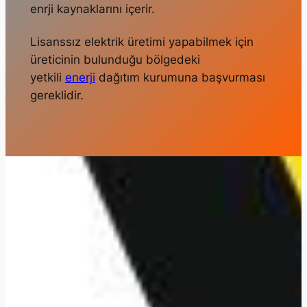
enrji kaynaklarını içerir.
Lisanssız elektrik üretimi yapabilmek için
üreticinin bulunduğu bölgedeki
yetkili
enerji
dağıtım kurumuna başvurması
gereklidir.