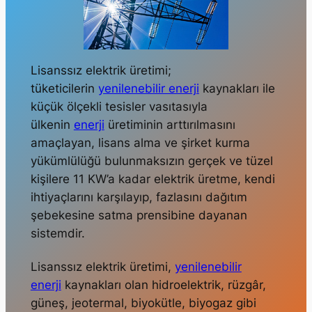
Lisanssız elektrik üretimi;
tüketicilerin
yenilenebilir enerji
kaynakları ile
küçük ölçekli tesisler vasıtasıyla
ülkenin
enerji
üretiminin arttırılmasını
amaçlayan, lisans alma ve şirket kurma
yükümlülüğü bulunmaksızın gerçek ve tüzel
kişilere 11 KW’a kadar elektrik üretme, kendi
ihtiyaçlarını karşılayıp, fazlasını dağıtım
şebekesine satma prensibine dayanan
sistemdir.
Lisanssız elektrik üretimi,
yenilenebilir
enerji
kaynakları olan hidroelektrik, rüzgâr,
güneş, jeotermal, biyokütle, biyogaz gibi